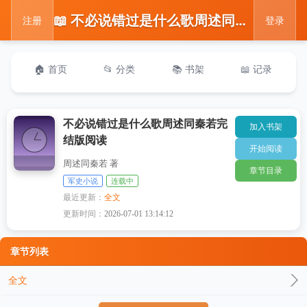
📖 不必说错过是什么歌周述同秦若完结版阅读
注册
登录
🏠 首页
📂 分类
📚 书架
📖 记录
不必说错过是什么歌周述同秦若完
加入书架
结版阅读
开始阅读
周述同秦若 著
章节目录
军史小说
连载中
最近更新：
全文
更新时间：
2026-07-01 13:14:12
章节列表
全文