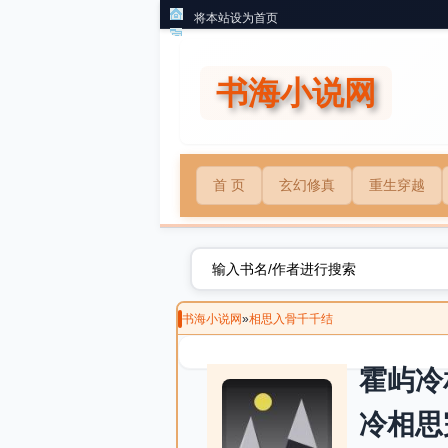
将本站设为首页
书海小说网
首 页
玄幻修真
重生穿越
书海小说网
»
相思入骨千千结
霍屿冷
冷相思