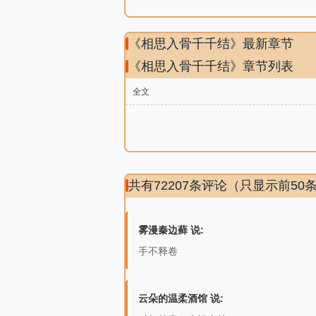
《相思入骨千千结》最新章节
《相思入骨千千结》章节列表
全文
共有72207条评论（只显示前50
雾漫秦边藓 说:
手不释卷
云朵的温柔酒馆 说: