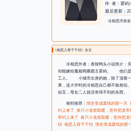
作 者：霍屿
最后更新：2026-
冷相思浑身发
《相思入骨千千结》全文
冷相思作者：香辣鸭头小说简介：关
却能嫁给魔都商圈霸主霍屿。 他们是
工人。 小城市出身的她，除了顶着一
果，连大学时的冷相思自己都不敢相信
似宝，母女二人就没有得不到的东西。 
相邻推荐：
情史变成废纸的那一天
钓上来了
捡只小龙崽取暖，意外把龙帝
帝钓上来了
捡只小龙崽取暖，意外把龙
结
相思入骨千千结
情史变成废纸的那