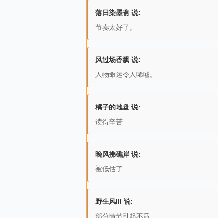
落日染墨斋 说:
节奏太好了。
风过场香飘 说:
人物命运令人唏嘘。
橘子的地盘 说:
读得辛苦
晚风拂礁岸 说:
被低估了
野生风iii 说:
部分情节引起不适。