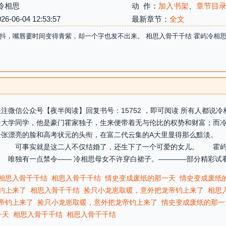
冷相思
动 作：
加入书架
、
章节目
06-04 12:53:57
最新章节：
全文
抖，嘴唇霎时间变得青紫，却一个字也发不出来。 相思入骨千千结 霍屿冷相思
注微信公众号【夜半阅读】回复书号：15752 ，即可阅读 所有人都说
大学同学，他是豪门霍家独子，生来便带着无与伦比的权势和财富；而冷
张漂亮的脸和高考状元的头衔，在富二代云集的A大里显得那么黯淡。
。 可事实就是这二人不仅结婚了，还生下了一个可爱的女儿。 霍屿
唯独有一点禁令—— 冷相思母女不许穿白裙子。————部分精彩试看—
相思入骨千千结
相思入骨千千结
情史变成废纸的那一天
情史变成废纸
钓上来了
相思入骨千千结
捡只小龙崽取暖，意外把龙帝钓上来了
相思
帝钓上来了
捡只小龙崽取暖，意外把龙帝钓上来了
情史变成废纸的那一
一天
相思入骨千千结
相思入骨千千结