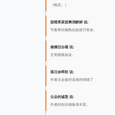
（晚安。）
甜橙果茶甜爽润醇鲜 说:
节奏掌控娴熟自如游刃有余。
偷摘旧台槿 说:
文笔精炼如金。
落日余晖软 说:
作者太会操控读者的情绪了
云朵的诚恳 说:
作者的知识储备很丰富。