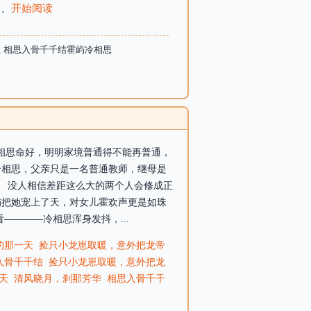
录
、
开始阅读
 相思入骨千千结霍屿冷相思
冷相思命好，明明家境普通得不能再普通，
相思，父亲只是一名普通教师，继母是
 没人相信差距这么大的两个人会修成正
把她宠上了天，对女儿霍欢声更是如珠
———冷相思浑身发抖，...
的那一天
捡只小龙崽取暖，意外把龙帝
入骨千千结
捡只小龙崽取暖，意外把龙
天
清风晓月，刹那芳华
相思入骨千千