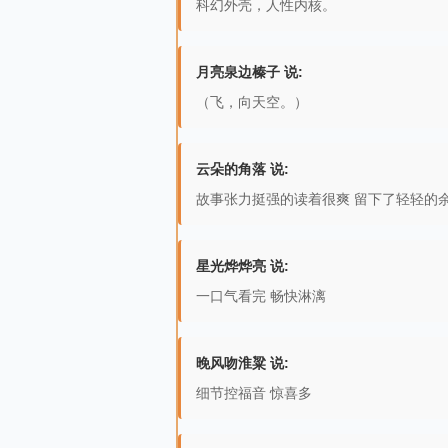
科幻外壳，人性内核。
月亮泉边榛子 说:
（飞，向天空。）
云朵的角落 说:
故事张力挺强的读着很爽 留下了轻轻的
星光烨烨亮 说:
一口气看完 畅快淋漓
晚风吻淮粱 说:
细节控福音 惊喜多