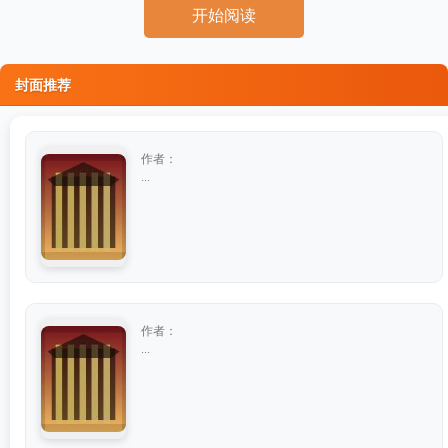
开始阅读
封面推荐
作者：
...
作者：
...