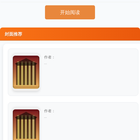
开始阅读
封面推荐
作者：
...
作者：
...