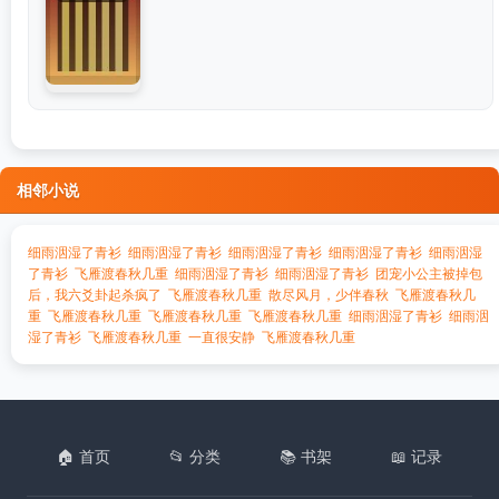
相邻小说
细雨洇湿了青衫
细雨洇湿了青衫
细雨洇湿了青衫
细雨洇湿了青衫
细雨洇湿
了青衫
飞雁渡春秋几重
细雨洇湿了青衫
细雨洇湿了青衫
团宠小公主被掉包
后，我六爻卦起杀疯了
飞雁渡春秋几重
散尽风月，少伴春秋
飞雁渡春秋几
重
飞雁渡春秋几重
飞雁渡春秋几重
飞雁渡春秋几重
细雨洇湿了青衫
细雨洇
湿了青衫
飞雁渡春秋几重
一直很安静
飞雁渡春秋几重
🏠 首页
📂 分类
📚 书架
📖 记录