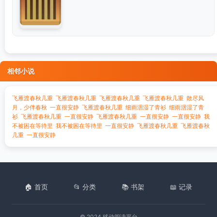
相邻小说
飞雁渡春秋几重
飞雁渡春秋几重
飞雁渡春秋几重
飞雁渡春秋几重
散尽风
月，少伴春秋
一直很安静
飞雁渡春秋几重
细雨洇湿了青衫
细雨洇湿了青
衫
飞雁渡春秋几重
一直很安静
飞雁渡春秋几重
一直很安静
一直很安静
我
不被困在等待里
我不被困在等待里
一直很安静
飞雁渡春秋几重
飞雁渡春秋
几重
一直很安静
🏠 首页
📂 分类
📚 书架
📖 记录
© 2024 移动阅读平台