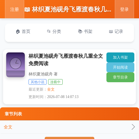
📖 林织夏池砚舟飞雁渡春秋几重全文免费阅读
注册
登录
🏠 首页
📂 分类
📚 书架
📖 记录
林织夏池砚舟飞雁渡春秋几重全文
加入书架
免费阅读
开始阅读
林织夏池砚舟 著
章节目录
其他小说
连载中
最近更新：
全文
更新时间：
2026-07-08 14:07:13
章节列表
全文