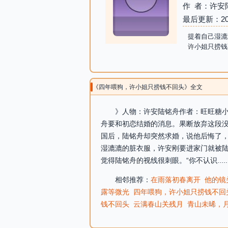
作 者：许安
最后更新：2026-
提着自己湿漉
许小姐只捞钱
《四年喂狗，许小姐只捞钱不回头》全文
》人物：许安陆铭舟作者：旺旺糖小说
舟要和初恋结婚的消息。果断放弃这段
国后，陆铭舟却突然求婚，说他后悔了
湿漉漉的脏衣服，许安刚要进家门就被陆
觉得陆铭舟的视线很刺眼。“你不认识...
相邻推荐：
在雨落初春离开
他的镜
露等微光
四年喂狗，许小姐只捞钱不回
钱不回头
云满春山关残月
青山未晞，