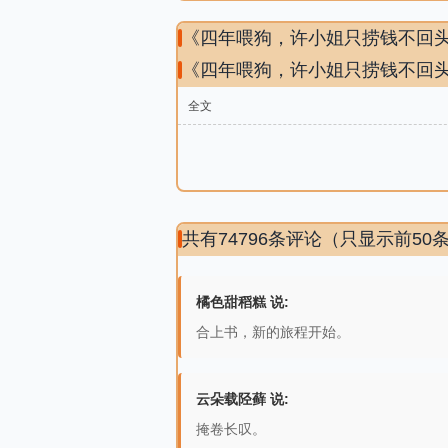
《四年喂狗，许小姐只捞钱不回
《四年喂狗，许小姐只捞钱不回
全文
共有74796条评论（只显示前50
橘色甜稻糕 说:
合上书，新的旅程开始。
云朵载陉藓 说:
掩卷长叹。