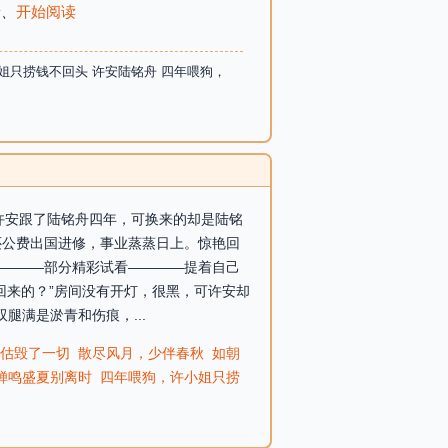
录
、
开始阅读
姐只捞钱不回头 许安陆铭舟 四年喂狗，
-许安跟了陆铭舟四年，可换来的却是陆铭
还公费出国进修，事业蒸蒸日上。惊艳回
————部分精彩试看————提着自己
回来的？”房间没有开灯，很黑，可许安却
腿满是淤青和伤痕，...
估毁了一切
散尽风月，少伴春秋
如朝
蝉鸣盛夏别离时
四年喂狗，许小姐只捞