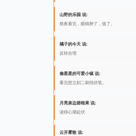
山野的乐园 说:
熬夜看完，眼睛肿了，值了。
橘子的今天 说:
反转合理
偷星星的可爱小镇 说:
看完想立刻二刷找伏笔。
月亮泉边碧根果 说:
读得心潮起伏
云开雾散 说: