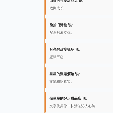
山野的可爱甜品店 说:
败到成长
偷拾旧漳榆 说:
配角形象立体。
月亮的甜度操场 说:
逻辑严密
星星的温柔酒馆 说:
文笔粗粝真实。
偷星星的好运甜品店 说:
文字优美像一杯清茶沁人心脾