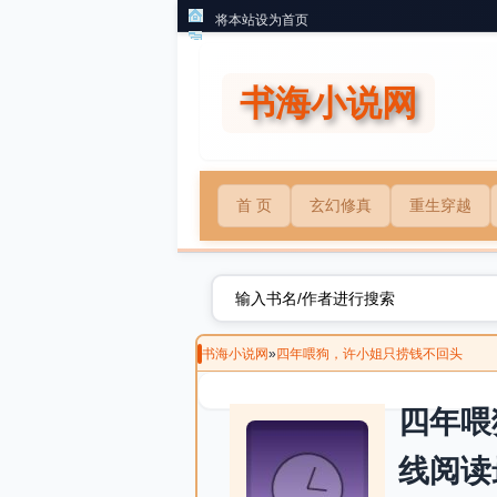
将本站设为首页
书海小说网
首 页
玄幻修真
重生穿越
书海小说网
»
四年喂狗，许小姐只捞钱不回头
四年喂
线阅读