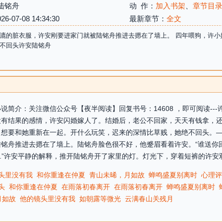
陆铭舟
动 作：
加入书架
、
章节目
07-08 14:34:30
最新章节：
全文
漉的脏衣服，许安刚要进家门就被陆铭舟推进去摁在了墙上。 四年喂狗，许小
不回头许安陆铭舟
简介：关注微信公众号【夜半阅读】回复书号：14608 ，即可阅读--
没有结果的感情，许安闪婚嫁人了。结婚后，老公不回家，天天有钱拿，
，想要和她重新在一起。开什么玩笑，迟来的深情比草贱，她绝不回头。
铭舟推进去摁在了墙上。陆铭舟脸色很不好，他蹙眉看着许安。“谁送你
...”许安平静的解释，推开陆铭舟开了家里的灯。灯光下，穿着短裤的许安双
头里没有我
和你重逢在仲夏
青山未晞，月如故
蝉鸣盛夏别离时
心理评
头
和你重逢在仲夏
在雨落初春离开
在雨落初春离开
蝉鸣盛夏别离时
月如故
他的镜头里没有我
如朝露等微光
云满春山关残月