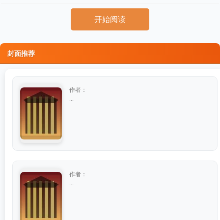
开始阅读
封面推荐
作者：
...
作者：
...