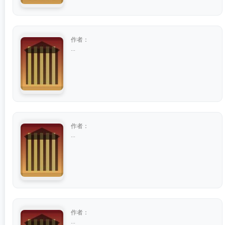
作者：
...
作者：
...
作者：
...