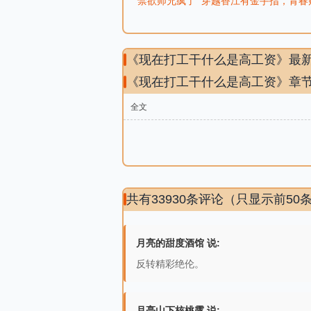
禁欲师兄疯了
穿越香江有金手指，青春
《现在打工干什么是高工资》最
《现在打工干什么是高工资》章
全文
共有33930条评论（只显示前50
月亮的甜度酒馆 说:
反转精彩绝伦。
月亮山下核桃露 说: