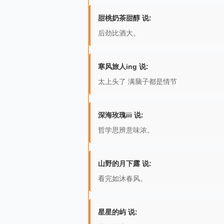
甜桃奶茶甜醇 说:
后劲比酒大。
寒风旅人ing 说:
太上头了 满脑子都是情节
深海玫瑰iii 说:
哲学思辨意味浓。
山野的月下露 说:
看完如沐春风。
星星的屿 说: