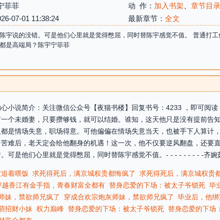
宁菲菲
动 作：
加入书架
、
章节目
07-01 11:38:24
最新章节：
全文
陈宇说的没错。可是他们心里就是觉得憋屈，同时替陈宇感觉不值。 普通打工
都是高端局？陈宇宁菲菲
心小说简介：关注微信公众号【夜猫书楼】回复书号：4233 ，即可阅读
有一个未婚妻，只要攒够钱，就可以结婚。谁知，这天他只是没有提前告
人都是情场失意，职场得意。可他偏偏在情场失意当天，也被手下人算计
多苦难后，老天定会给他翻身的机遇！这一次，他不仅要逆风翻盘，还要
们心里就是觉得憋屈，同时替陈宇感觉不值。- - - - - - - - -齐婉茹
被追着喂饭
求死得死后，满京城权贵都悔疯了
求死得死后，满京城权贵
穿越香江有金手指，青春财富全都有
替身恋爱的下场：被太子爷锁死
毕
师妹，禁欲师兄疯了
穿成合欢宗炮灰师妹，禁欲师兄疯了
毕业后，他绑
萌招财小妹
权力巅峰
替身恋爱的下场：被太子爷锁死
替身恋爱的下场