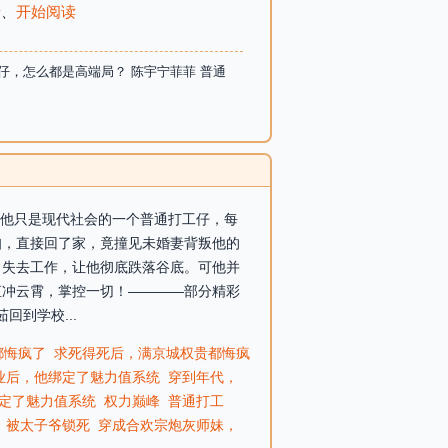
录
、
开始阅读
仔，怎么都是高端局？ 陈宇宁菲菲 普通
 他只是现代社会的一个普通打工仔，每
知，直接回了家，竟撞见未婚妻背叛他的
，失去工作，让他彻底跌落谷底。可他并
直冲云霄，掌控一切！————部分精彩
回到学校...
都悔疯了
求死得死后，满京城权贵都悔疯
业后，他绑定了魅力值系统
穿到年代，
定了魅力值系统
权力巅峰
普通打工
：被太子爷锁死
穿成合欢宗炮灰师妹，