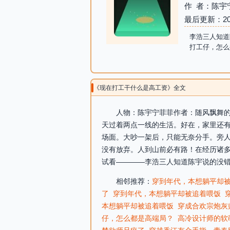
作 者：陈宇
最后更新：2026-
李浩三人知道
打工仔，怎么
《现在打工干什么是高工资》全文
人物：陈宇宁菲菲作者：随风飘舞的
天过着两点一线的生活。好在，家里还
场面。大吵一架后，只能无奈分手。旁
没有放弃。人到山前必有路！在经历诸
试看————李浩三人知道陈宇说的没错。可是他
相邻推荐：
穿到年代，本想躺平却
了
穿到年代，本想躺平却被追着喂饭
本想躺平却被追着喂饭
穿成合欢宗炮灰
仔，怎么都是高端局？
高冷设计师的软