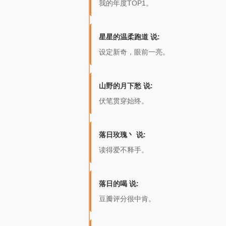
我的年度TOP1。
星星的温柔跑道 说:
设定新奇，眼前一亮。
山野的月下愁 说:
伏笔贯穿始终。
落日玫瑰丶 说:
读得爱不释手。
落日的喝 说:
豆瓣评分很中肯。