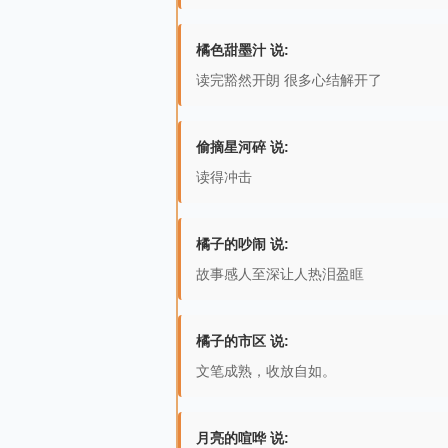
橘色甜墨汁 说:
读完豁然开朗 很多心结解开了
偷摘星河碎 说:
读得冲击
橘子的吵闹 说:
故事感人至深让人热泪盈眶
橘子的市区 说:
文笔成熟，收放自如。
月亮的喧哗 说: