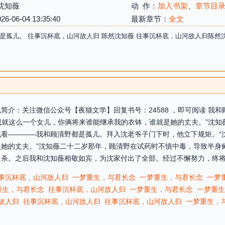
沈知薇
动 作：
加入书架
、
章节目
06-04 13:35:40
最新章节：
全文
是孤儿。 往事沉杯底，山河故人归 陈然沈知薇 往事沉杯底，山河故人归陈然
简介：关注微信公众号【夜猫文学】回复书号：24588 ，即可阅读 我
“我就这么一个女儿，你俩将来谁能继承我的衣钵，谁就是她的丈夫。”沈
看————我和顾清野都是孤儿。拜入沈老爷子门下时，他立下规矩。“沈
她的丈夫。”沈知薇二十二岁那年，顾清野在试药时不慎中毒，导致半身
杀。之后我和沈知薇相敬如宾，为沈家付出了全部。经过不懈努力，终将沈
事沉杯底，山河故人归
一梦重生，与君长念
一梦重生，与君长念
一梦
重生，与君长念
往事沉杯底，山河故人归
一梦重生，与君长念
一梦重生
故人归
往事沉杯底，山河故人归
往事沉杯底，山河故人归
一梦重生，