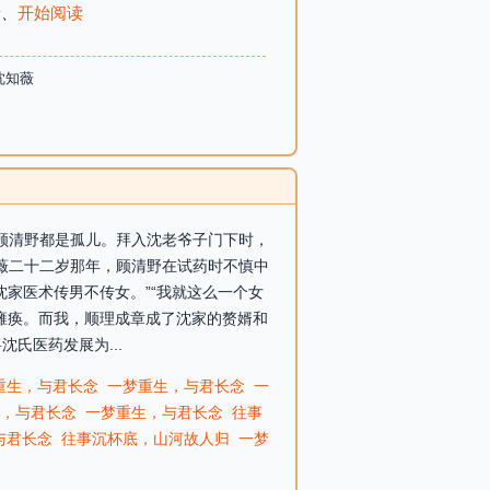
录
、
开始阅读
沈知薇
和顾清野都是孤儿。拜入沈老爷子门下时，
知薇二十二岁那年，顾清野在试药时不慎中
家医术传男不传女。”“我就这么一个女
瘫痪。而我，顺理成章成了沈家的赘婿和
氏医药发展为...
重生，与君长念
一梦重生，与君长念
一
，与君长念
一梦重生，与君长念
往事
与君长念
往事沉杯底，山河故人归
一梦