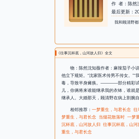
作 者：陈然
最后更新：2026-
我和顾清野都
《往事沉杯底，山河故人归》全文
物：陈然沈知薇作者：麻辣茄子小说
他立下规矩。“沈家医术传男不传女。”
毒，导致半身瘫痪。————部分精彩试
儿，你俩将来谁能继承我的衣钵，谁就是
继承人。大婚那天，顾清野在病上割腕自
相邻推荐：
一梦重生，与君长念
往
梦重生，与君长念
当烟花散落时
一梦
沉杯底，山河故人归
往事沉杯底，山河
重生，与君长念