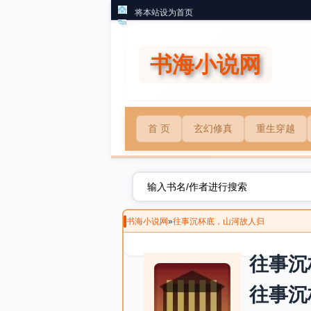
将本站设为首页
书海小说网
首 页
玄幻修真
重生穿越
书海小说网
»
往事沉杯底，山河故人归
往事沉
往事沉