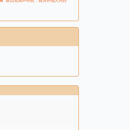
餐
群山见我不哗然，我另许他人共白