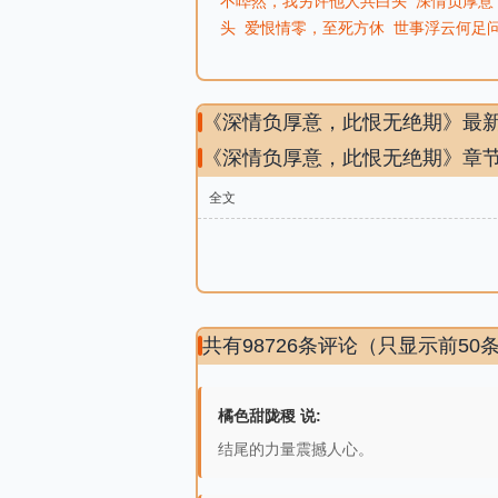
不哗然，我另许他人共白头
深情负厚意
头
爱恨情零，至死方休
世事浮云何足
《深情负厚意，此恨无绝期》最
《深情负厚意，此恨无绝期》章
全文
共有98726条评论（只显示前50
橘色甜陇稷 说:
结尾的力量震撼人心。