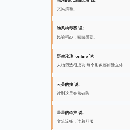
银河的好运甜品店 说:
文风清雅。
晚风拂琴案 说:
比喻精妙，画面感强。
野生玫瑰_online 说:
人物塑造很成功 每个形象都鲜活立体
云朵的揣 说:
读到这里突然破防
星星的牵挂 说:
文笔流畅，读着舒服