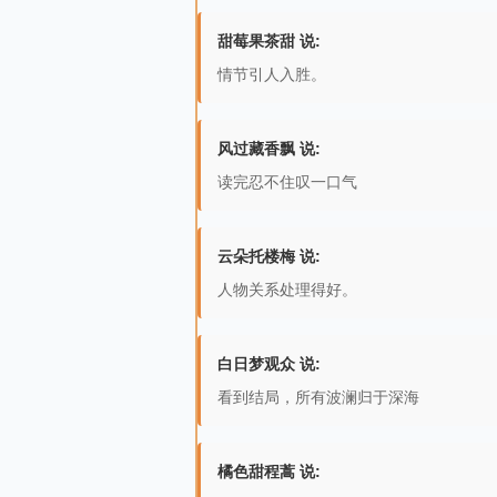
甜莓果茶甜 说:
情节引人入胜。
风过藏香飘 说:
读完忍不住叹一口气
云朵托楼梅 说:
人物关系处理得好。
白日梦观众 说:
看到结局，所有波澜归于深海
橘色甜程蒿 说: