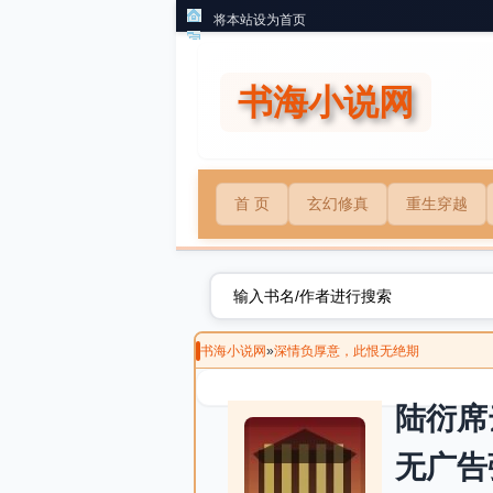
将本站设为首页
书海小说网
首 页
玄幻修真
重生穿越
书海小说网
»
深情负厚意，此恨无绝期
陆衍席
无广告