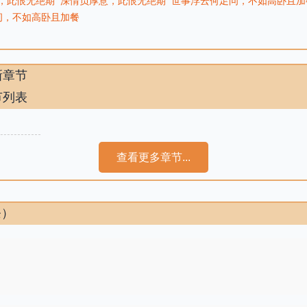
，此恨无绝期
深情负厚意，此恨无绝期
世事浮云何足问，不如高卧且加
问，不如高卧且加餐
新章节
节列表
查看更多章节...
条）