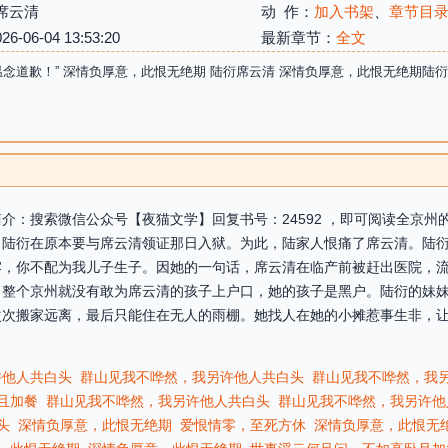
席云清
动 作：
加入书架
、
章节目
06-04 13:53:20
最新章节：
全文
温念道歉！” 深情负厚意，此恨无绝期 陆衍席云清 深情负厚意，此恨无绝期陆
介：搜索微信公众号【夜猫文学】回复书号：24592 ，即可阅读全京
。陆衍在原本要与席云清领证那日入狱。为此，陆家人恨痛了席云清。陆
牢，你不配为我儿子生子。因她的一句话，席云清在临产前被赶出医院，
。整个京州就没有敢为席云清的孩子上户口，她的孩子是黑户。陆衍的妹
次次搬家远离，最后只能住在无人的雨棚。她找人在她的小摊惹事生非，
许他人共白头
群山见我不哗然，我另许他人共白头
群山见我不哗然，我
且加餐
群山见我不哗然，我另许他人共白头
群山见我不哗然，我另许他
头
深情负厚意，此恨无绝期
爱恨情零，至死方休
深情负厚意，此恨无