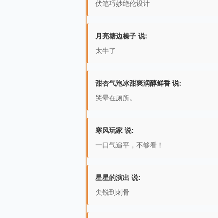
伏笔巧妙绝伦设计
月亮塘边榛子 说:
太牛了
甜杏气泡冰甜爽润醇鲜香 说:
哭晕在厕所。
寒风玩家 说:
一口气追平，不够看！
星星的演出 说:
尖锐到刺骨