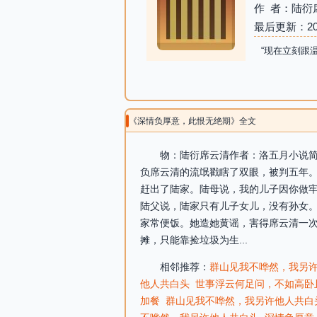
作 者：陆衍
最后更新：2026-
“现在立刻跟
《深情负厚意，此恨无绝期》全文
物：陆衍席云清作者：洛五月小说简
负席云清的流氓戳瞎了双眼，被判五年
赶出了陆家。陆母说，我的儿子因你做
陆父说，陆家只有儿子女儿，没有孙女
家常便饭。她造她黄谣，害得席云清一
摊，只能靠捡垃圾为生...
相邻推荐：
群山见我不哗然，我另
他人共白头
世事浮云何足问，不如高卧
加餐
群山见我不哗然，我另许他人共白