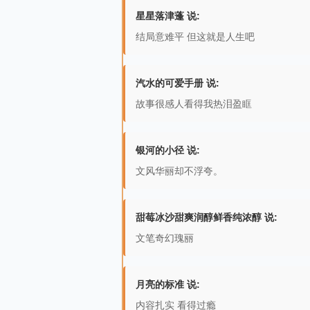
星星落津蓬 说:
结局意难平 但这就是人生吧
汽水的可爱手册 说:
故事很感人看得我热泪盈眶
银河的小径 说:
文风华丽却不浮夸。
甜莓冰沙甜爽润醇鲜香纯浓醇 说:
文笔奇幻瑰丽
月亮的标准 说:
内容扎实 看得过瘾