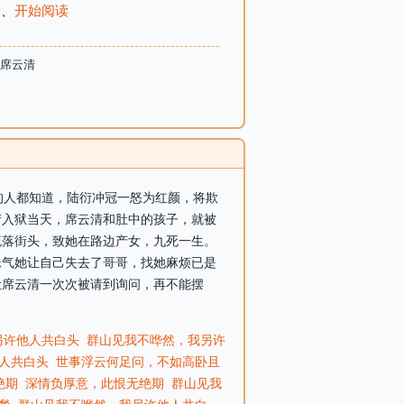
录
、
开始阅读
衍席云清
州的人都知道，陆衍冲冠一怒为红颜，将欺
衍入狱当天，席云清和肚中的孩子，就被
流落街头，致她在路边产女，九死一生。
妹气她让自己失去了哥哥，找她麻烦已是
让席云清一次次被请到询问，再不能摆
另许他人共白头
群山见我不哗然，我另许
人共白头
世事浮云何足问，不如高卧且
绝期
深情负厚意，此恨无绝期
群山见我