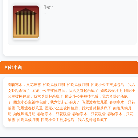
作者：
...
相邻小说
春吻寒木，只花破雪
如晚风候月明
如晚风候月明
团宠小公主被掉包后，我六
爻卦起杀疯了
团宠小公主被掉包后，我六爻卦起杀疯了
如晚风候月明
团宠小
公主被掉包后，我六爻卦起杀疯了
团宠小公主被掉包后，我六爻卦起杀疯
了
团宠小公主被掉包后，我六爻卦起杀疯了
飞雁渡春秋几重
春吻寒木，只花
破雪
飞雁渡春秋几重
团宠小公主被掉包后，我六爻卦起杀疯了
如晚风候月
明
如晚风候月明
春吻寒木，只花破雪
春吻寒木，只花破雪
春吻寒木，只花
破雪
如晚风候月明
团宠小公主被掉包后，我六爻卦起杀疯了