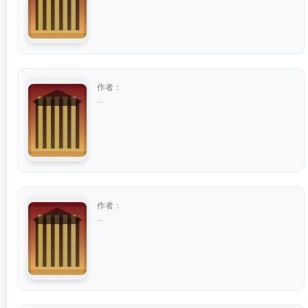
作者：
...
作者：
...