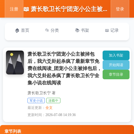
📖 萧长歌卫长宁团宠小公主被掉包后，我六爻卦起杀疯了最新章节免费在线阅读_团宠小公主被掉包后，我六爻卦起杀疯了萧长歌卫长宁全集小说在线阅读
注册
登录
🏠 首页
📂 分类
📚 书架
📖 记录
萧长歌卫长宁团宠小公主被掉包
加入书架
后，我六爻卦起杀疯了最新章节免
开始阅读
费在线阅读_团宠小公主被掉包后，
章节目录
我六爻卦起杀疯了萧长歌卫长宁全
集小说在线阅读
萧长歌卫长宁 著
军史小说
连载中
最近更新：
全文
更新时间：
2026-07-08 14:19:36
章节列表