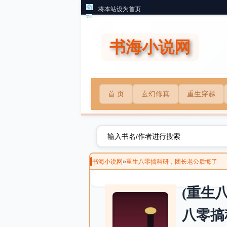
将本站设为首页
书海小说网
首 页
玄幻修真
重生穿越
书海小说网
»
重生八零搞科研，团长老公后悔了
(重生
八零搞