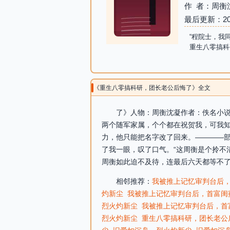
作 者：周衡
最后更新：2026-
“程院士，我
重生八零搞科
《重生八零搞科研，团长老公后悔了》全文
了》人物：周衡沈凝作者：佚名小说
两个随军家属，个个都在祝贺我，可我
力，他只能把名字改了回来。————部
了我一眼，叹了口气。“这周衡是个拎不
周衡如此迫不及待，连最后六天都等不了了
相邻推荐：
我被推上记忆审判台后
灼新尘
我被推上记忆审判台后，首富闺
烈火灼新尘
我被推上记忆审判台后，首
烈火灼新尘
重生八零搞科研，团长老公