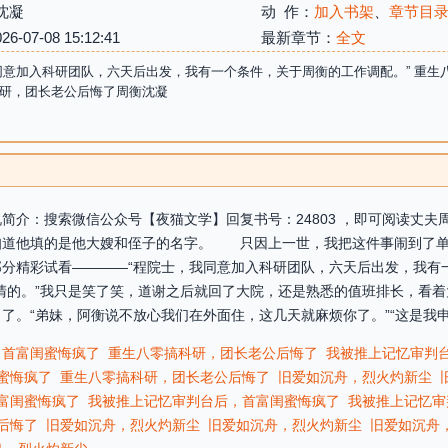
沈凝
动 作：
加入书架
、
章节目
07-08 15:12:41
最新章节：
全文
同意加入科研团队，六天后出发，我有一个条件，关于周衡的工作调配。” 重生
研，团长老公后悔了周衡沈凝
简介：搜索微信公众号【夜猫文学】回复书号：24803 ，即可阅读丈
知道他填的是他大嫂和侄子的名字。 只因上一世，我把这件事闹到了单
分精彩试看————“程院士，我同意加入科研团队，六天后出发，我有
清的。”我只是笑了笑，道谢之后就回了大院，还是熟悉的值班排长，看
。“弟妹，阿衡说不放心我们在外面住，这几天就麻烦你了。”“这是我申请
，首富闺蜜悔疯了
重生八零搞科研，团长老公后悔了
我被推上记忆审判
蜜悔疯了
重生八零搞科研，团长老公后悔了
旧爱如沉舟，烈火灼新尘
富闺蜜悔疯了
我被推上记忆审判台后，首富闺蜜悔疯了
我被推上记忆审
后悔了
旧爱如沉舟，烈火灼新尘
旧爱如沉舟，烈火灼新尘
旧爱如沉舟