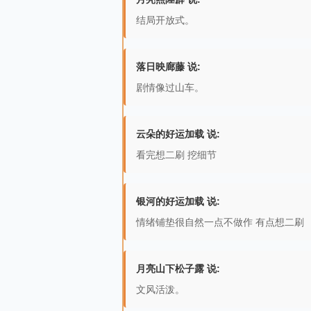
结局开放式。
落日映廊藤 说:
剧情像过山车。
云朵的好运加载 说:
看完想二刷 挖细节
银河的好运加载 说:
情绪铺垫很自然一点不做作 有点想二刷
月亮山下松子露 说:
文风活泼。