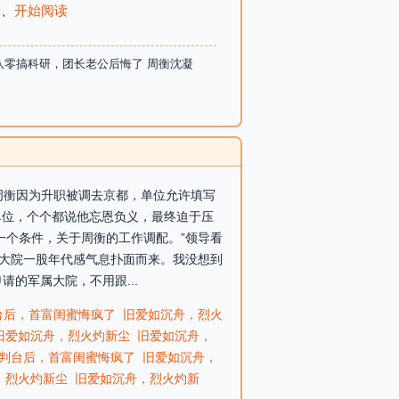
录
、
开始阅读
八零搞科研，团长老公后悔了 周衡沈凝
夫周衡因为升职被调去京都，单位允许填写
位，个个都说他忘恩负义，最终迫于压
一个条件，关于周衡的工作调配。”领导看
着大院一股年代感气息扑面而来。我没想到
的军属大院，不用跟...
台后，首富闺蜜悔疯了
旧爱如沉舟，烈火
旧爱如沉舟，烈火灼新尘
旧爱如沉舟，
判台后，首富闺蜜悔疯了
旧爱如沉舟，
，烈火灼新尘
旧爱如沉舟，烈火灼新