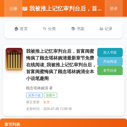
📖 我被推上记忆审判台后，首富闺蜜悔疯了顾念瑶林婉清最新章节免费在线阅读_我被推上记忆审判台后，首富闺蜜悔疯了顾念瑶林婉清全本小说笔趣阁
注册
登录
🏠 首页
📂 分类
📚 书架
📖 记录
我被推上记忆审判台后，首富闺蜜
加入书架
悔疯了顾念瑶林婉清最新章节免费
开始阅读
在线阅读_我被推上记忆审判台后，
章节目录
首富闺蜜悔疯了顾念瑶林婉清全本
小说笔趣阁
顾念瑶林婉清 著
灵异小说
连载中
最近更新：
全文
更新时间：
2026-07-08 15:09:38
章节列表