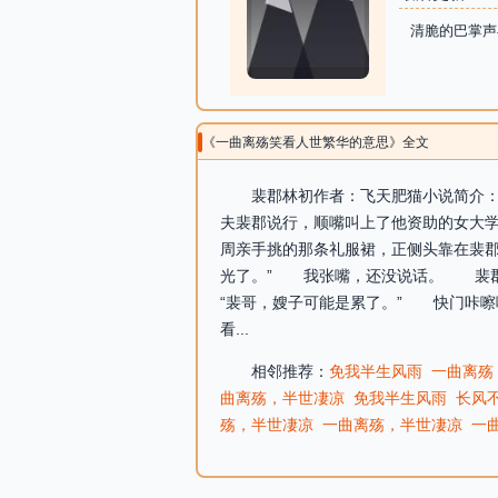
清脆的巴掌声
《一曲离殇笑看人世繁华的意思》全文
裴郡林初作者：飞天肥猫小说简介：
夫裴郡说行，顺嘴叫上了他资助的女大
周亲手挑的那条礼服裙，正侧头靠在裴
光了。” 我张嘴，还没说话。 裴郡
“裴哥，嫂子可能是累了。” 快门咔
看...
相邻推荐：
免我半生风雨
一曲离殇
曲离殇，半世凄凉
免我半生风雨
长风
殇，半世凄凉
一曲离殇，半世凄凉
一