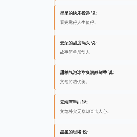
星星的快乐投递 说:
看完觉得人生值得。
云朵的甜度码头 说:
故事简单却动人
甜柚气泡冰甜爽润醇鲜香 说:
文笔简洁优美。
云端写手iii 说:
文笔朴实无华却直击人心。
星星的思绪 说: