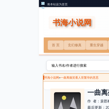
将本站设为首页
书海小说网
首 页
玄幻修真
重生穿越
书海小说网
»
一曲离殇笑看人世繁华的意思
一曲离
作 者：裴郡
最后更新：2026-