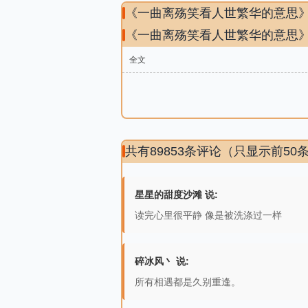
《一曲离殇笑看人世繁华的意思
《一曲离殇笑看人世繁华的意思
全文
共有89853条评论（只显示前50
星星的甜度沙滩 说:
读完心里很平静 像是被洗涤过一样
碎冰风丶 说:
所有相遇都是久别重逢。