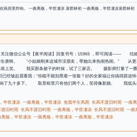
在病房里炸响。 一曲离殇，半世凄凉 裴郡林初 一曲离殇，半世凄凉裴郡林初
关注微信公众号【夜半阅读】回复书号：15965 ，即可阅读—— 
学生唐映。 “小姑娘刚来这城市没朋友，带她出来热闹热闹。” 从
郡肩上笑。 我买那条裙子的时候，试了三家店。 摄影师打量了一圈
已经皱起眉看我：“你能不能别黑着一张脸？好的全家福让你搞得跟追悼
嚓响了九十多下。 取景框里只有他们两个人，笑得像新婚。 我低头
，半世凄凉
一曲离殇，半世凄凉
免我半生风雨
长风不渡旧时雨
一曲离
不渡旧时雨
长风不渡旧时雨
一曲离殇，半世凄凉
长风不渡旧时雨
一曲
曲离殇，半世凄凉
一曲离殇，半世凄凉
一曲离殇，半世凄凉