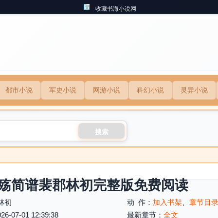
收藏书海小说网
都市小说
军史小说
网游小说
科幻小说
灵异小说
搜索
殇简谱裴郡林初完整版免费阅读
林初
动 作：
加入书架
、
章节目
07-01 12:39:38
最新章节：
全文