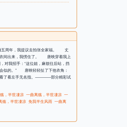
结婚五周年，我提议去拍张全家福。 丈
更衣间出来，我愣住了。 唐映穿着我上
，对我招手：“这位姐，麻烦往后站，挡
会似的。” 唐映轻轻扯了下他衣角：
看了看左手无名指。————部分精彩试
殇，半世凄凉
一曲离殇，半世凄凉
一
离殇，半世凄凉
免我半生风雨
一曲离