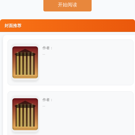
开始阅读
封面推荐
作者：
...
作者：
...