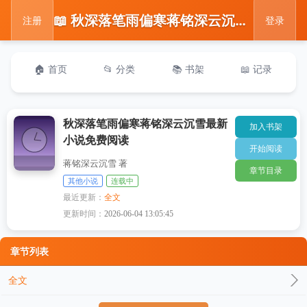
📖 秋深落笔雨偏寒蒋铭深云沉雪最新小说免费阅读
注册
登录
🏠 首页
📂 分类
📚 书架
📖 记录
秋深落笔雨偏寒蒋铭深云沉雪最新
加入书架
小说免费阅读
开始阅读
蒋铭深云沉雪 著
章节目录
其他小说
连载中
最近更新：
全文
更新时间：
2026-06-04 13:05:45
章节列表
全文