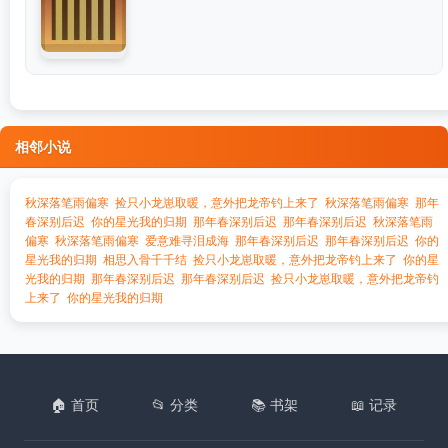
相邻小说
秋深落笔雨偏寒
捡只小龙崽取暖，意外把龙帝钓上来了
秋深落笔雨偏寒
那年
春深别后迟
你的星光我的归期
那年春深别后迟
那年春深别后迟
秋深落笔雨
偏寒
秋深落笔雨偏寒
爱意难寻泪成海
那年春深别后迟
那年春深别后迟
你的
星光我的归期
相思入骨千千结
捡只小龙崽取暖，意外把龙帝钓上来了
你的星
光我的归期
那年春深别后迟
那年春深别后迟
捡只小龙崽取暖，意外把龙帝钓
上来了
你的星光我的归期
🏠 首页
📂 分类
📚 书架
📖 记录