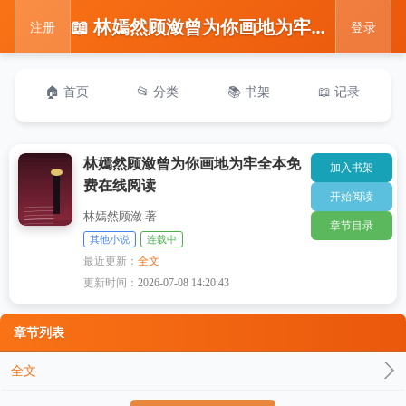
📖 林嫣然顾潋曾为你画地为牢全本免费在线阅读
注册
登录
🏠 首页
📂 分类
📚 书架
📖 记录
林嫣然顾潋曾为你画地为牢全本免
加入书架
费在线阅读
开始阅读
林嫣然顾潋 著
章节目录
其他小说
连载中
最近更新：
全文
更新时间：
2026-07-08 14:20:43
章节列表
全文